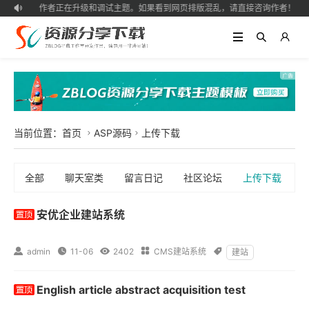
作者正在升级和调试主题。如果看到网页排版混乱，请直接咨询作者！

当前位置：
首页
ASP源码
上传下载


全部
聊天室类
留言日记
社区论坛
上传下载
安优企业建站系统

admin

11-06

2402

CMS建站系统

建站
English article abstract acquisition test