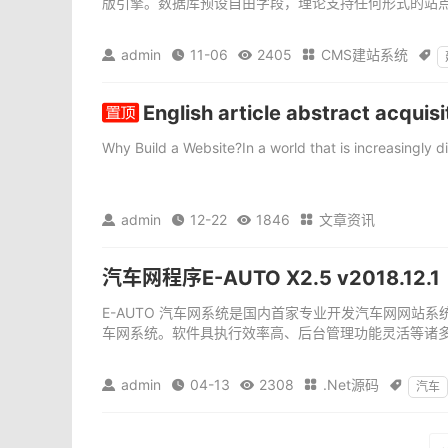
版引擎。数据库预设自由字段，理论支持任何形式的站点。系
admin
11-06
2405
CMS建站系统





English article abstract acquisi
Why Build a Website?In a world that is increasingly d
admin
12-22
1846
文章资讯




汽车网程序E-AUTO X2.5 v2018.12.1
E-AUTO 汽车网系统是国内首家专业开发汽车网网站系统
车网系统。软件具执行效率高、后台管理功能灵活等诸多
admin
04-13
2308
.Net源码





汽车