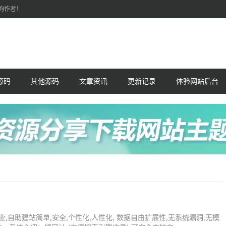
询作者！
t源码
其他源码
文章资讯
更新记录
体验网站后台
业,自助建站简单,安全,个性化,人性化, 数据自由扩展性,无系统漏洞,无模