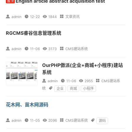
English article abstract acquisition test

admin

12-22

1844

文章资讯
RGCMS睿谷信息管理系统

admin

11-06

3173

CMS建站系统
OurPHP傲派(企业+商城+小程序)建站
系统

admin

11-06

2955

CMS建站系
统

企业
商城
小程序
花木网、苗木网源码

admin

11-05

2096

CMS建站系统

源码