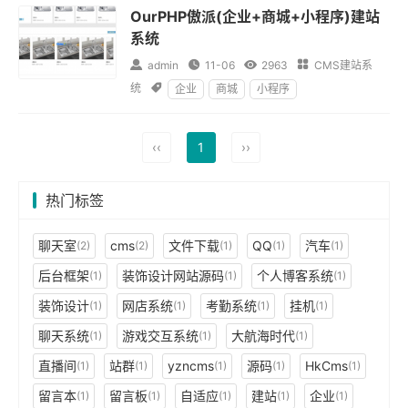
OurPHP傲派(企业+商城+小程序)建站
系统

admin

11-06

2963

CMS建站系
统

企业
商城
小程序
‹‹
1
››
热门标签
聊天室
cms
文件下载
QQ
汽车
(2)
(2)
(1)
(1)
(1)
后台框架
装饰设计网站源码
个人博客系统
(1)
(1)
(1)
装饰设计
网店系统
考勤系统
挂机
(1)
(1)
(1)
(1)
聊天系统
游戏交互系统
大航海时代
(1)
(1)
(1)
直播间
站群
yzncms
源码
HkCms
(1)
(1)
(1)
(1)
(1)
留言本
留言板
自适应
建站
企业
(1)
(1)
(1)
(1)
(1)