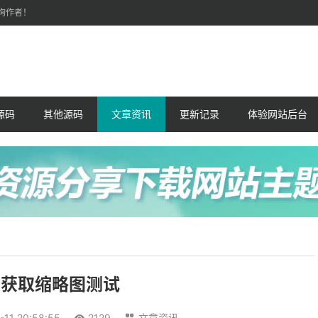
询作者！
t源码
其他源码
文章资讯
更新记录
体验网站后台
片获取缩略图测试
-11 20:58:55
2129
文章资讯