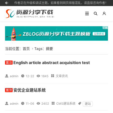
作者正在升级和调试主题。如果看到网页排版混乱，请直接咨询作者！

当前位置：
首页
Tags：摘要

English article abstract acquisition test

admin

12-22

1845

文章资讯
安优企业建站系统

admin

11-06

2402

CMS建站系统

建站