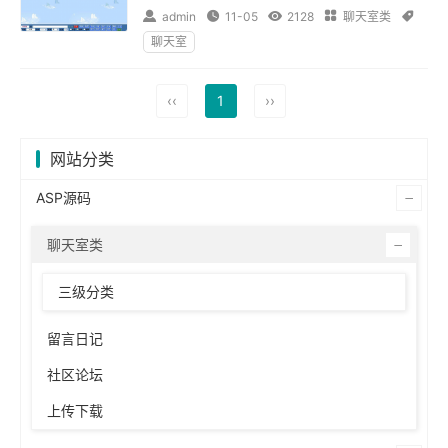

admin

11-05

2128

聊天室类

聊天室
‹‹
1
››
网站分类
ASP源码
聊天室类
三级分类
留言日记
社区论坛
上传下载