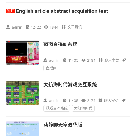
English article abstract acquisition test

admin

12-22

1844

文章资讯
微微直播间系统

admin

11-05

2194

聊天室类

直播间
大航海时代游戏交互系统

admin

11-05

2179

聊天室类

游戏交互系统
大航海时代
动静聊天室豪华版