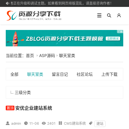
作者正在升级和调试主题。如果看到网页排版混乱，请直接咨询作者！

当前位置：
首页
ASP源码
聊天室类


全部
聊天室类
留言日记
社区论坛
上传下载
三级分类
安优企业建站系统

admin

11-06

2401

CMS建站系统

建站